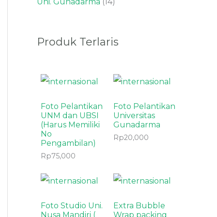
Uni. Gunadarma
14
s
s
s
s
Produk Terlaris
Foto Pelantikan
Foto Pelantikan
UNM dan UBSI
Universitas
(Harus Memiliki
Gunadarma
No
Rp
20,000
Pengambilan)
Rp
75,000
Foto Studio Uni.
Extra Bubble
Nusa Mandiri (
Wrap packing