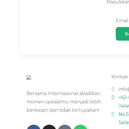
Masukkan
Emai
B
Kontak
info
Bersama Internasional abadikan
+62
momen spesialmu menjadi lebih
Jala
berkesan dan tidak terlupakan!
No.5
Sela
F
I
L
W