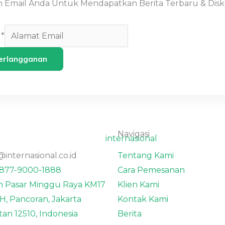
 Email Anda Untuk Mendapatkan Berita Terbaru & Disko
l
*
erlangganan
Navigasi
@internasional.co.id
Tentang Kami
-877-9000-1888
Cara Pemesanan
n Pasar Minggu Raya KM17
Klien Kami
H, Pancoran, Jakarta
Kontak Kami
tan 12510, Indonesia
Berita