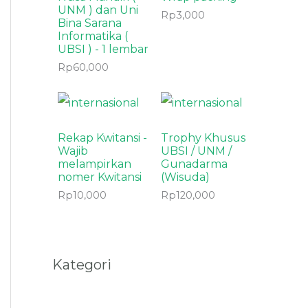
UNM ) dan Uni
Rp
3,000
Bina Sarana
Informatika (
UBSI ) - 1 lembar
Rp
60,000
Rekap Kwitansi -
Trophy Khusus
Wajib
UBSI / UNM /
melampirkan
Gunadarma
nomer Kwitansi
(Wisuda)
Rp
10,000
Rp
120,000
Kategori