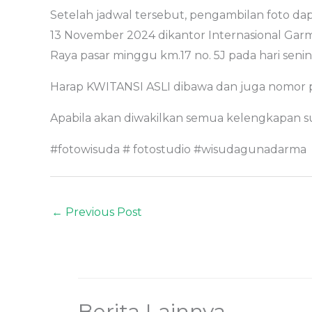
Setelah jadwal tersebut, pengambilan foto dap
13 November 2024 dikantor Internasional Garm
Raya pasar minggu km.17 no. 5J pada hari senin 
Harap KWITANSI ASLI dibawa dan juga nomor p
Apabila akan diwakilkan semua kelengkapan s
#fotowisuda # fotostudio #wisudagunadarma
←
Previous Post
Berita Lainnya