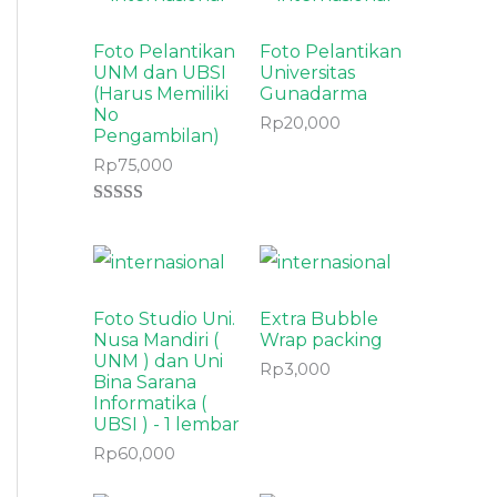
Foto Pelantikan
Foto Pelantikan
UNM dan UBSI
Universitas
(Harus Memiliki
Gunadarma
No
Rp
20,000
Pengambilan)
Rp
75,000
Rated
8
4.25
out of 5
based on
customer
ratings
Foto Studio Uni.
Extra Bubble
Nusa Mandiri (
Wrap packing
UNM ) dan Uni
Rp
3,000
Bina Sarana
Informatika (
UBSI ) - 1 lembar
Rp
60,000